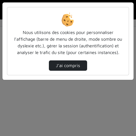
Rechercher u
Accueil
Rechercher
Résultats de la recherche
Nous utilisons des cookies pour personnaliser
l’affichage (barre de menu de droite, mode sombre ou
dyslexie etc.), gérer la session (authentification) et
Filtres actifs (cliquer pour en retirer) :
analyser le trafic du site (pour certaines instances).
atomes
physique
J’ai compris
0 vidéo trouvée
Désolé, aucune vidéo trouvée.