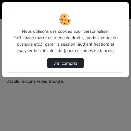
Rechercher u
Accueil
Rechercher
Résultats de la recherche
Nous utilisons des cookies pour personnaliser
l’affichage (barre de menu de droite, mode sombre ou
dyslexie etc.), gérer la session (authentification) et
Filtres actifs (cliquer pour en retirer) :
analyser le trafic du site (pour certaines instances).
culture-sciences-et-societe
arts
bibliotheques-universitaires
teasers
J’ai compris
0 vidéo trouvée
Désolé, aucune vidéo trouvée.