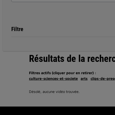
Filtre
Résultats de la recher
Filtres actifs (cliquer pour en retirer) :
culture-sciences-et-societe
arts
clips-de-pres
Désolé, aucune vidéo trouvée.