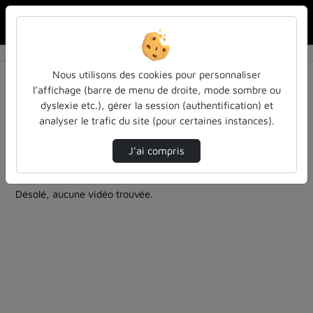
Rechercher u
Accueil
Rechercher
Résultats de la recherche
Nous utilisons des cookies pour personnaliser
l’affichage (barre de menu de droite, mode sombre ou
dyslexie etc.), gérer la session (authentification) et
Filtres actifs (cliquer pour en retirer) :
analyser le trafic du site (pour certaines instances).
culture-sciences-et-societe
bibliotheques-universitaires
autre
teasers
J’ai compris
0 vidéo trouvée
Désolé, aucune vidéo trouvée.