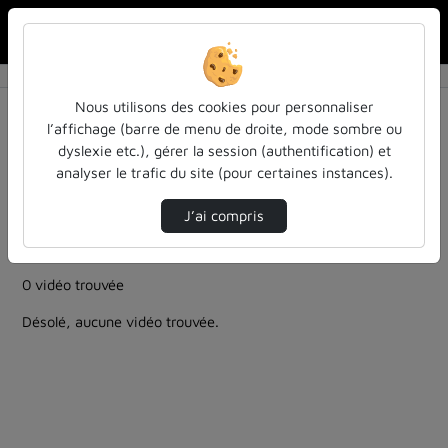
Rechercher u
Accueil
Rechercher
Résultats de la recherche
Nous utilisons des cookies pour personnaliser
l’affichage (barre de menu de droite, mode sombre ou
dyslexie etc.), gérer la session (authentification) et
Filtres actifs (cliquer pour en retirer) :
analyser le trafic du site (pour certaines instances).
culture-sciences-et-societe
bibliotheques-universitaires
teasers
J’ai compris
bibliotheques-universitaires
autre
bibliotheques-universitaires
0 vidéo trouvée
Désolé, aucune vidéo trouvée.