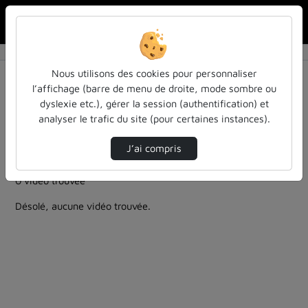
Rechercher u
Accueil
Rechercher
Résultats de la recherche
Nous utilisons des cookies pour personnaliser
l’affichage (barre de menu de droite, mode sombre ou
dyslexie etc.), gérer la session (authentification) et
Filtres actifs (cliquer pour en retirer) :
analyser le trafic du site (pour certaines instances).
culture-sciences-et-societe
bibliotheques-universitaires
teasers
arts
J’ai compris
bibliotheques-universitaires
0 vidéo trouvée
Désolé, aucune vidéo trouvée.