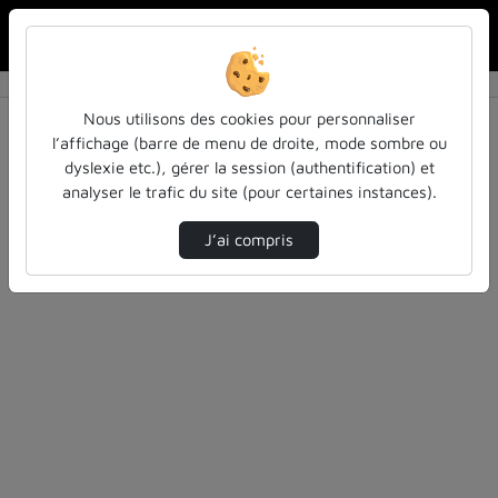
Rechercher u
Accueil
Rechercher
Résultats de la recherche
Nous utilisons des cookies pour personnaliser
l’affichage (barre de menu de droite, mode sombre ou
dyslexie etc.), gérer la session (authentification) et
Filtres actifs (cliquer pour en retirer) :
analyser le trafic du site (pour certaines instances).
culture-sciences-et-societe
autre
teasers
J’ai compris
0 vidéo trouvée
Désolé, aucune vidéo trouvée.