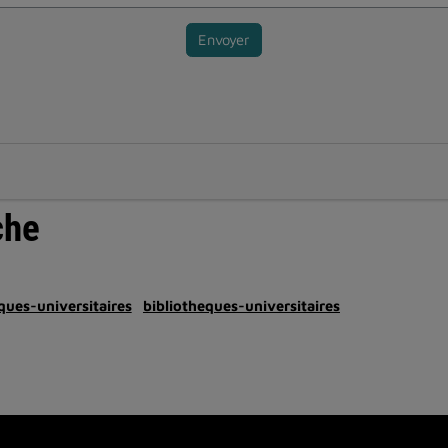
Envoyer
che
ques-universitaires
bibliotheques-universitaires