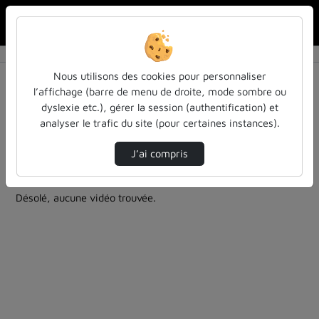
Rechercher u
Accueil
Rechercher
Résultats de la recherche
Nous utilisons des cookies pour personnaliser
l’affichage (barre de menu de droite, mode sombre ou
dyslexie etc.), gérer la session (authentification) et
Filtres actifs (cliquer pour en retirer) :
analyser le trafic du site (pour certaines instances).
culture-sciences-et-societe
Français
bibliotheques-universitaires
autre
J’ai compris
0 vidéo trouvée
Désolé, aucune vidéo trouvée.