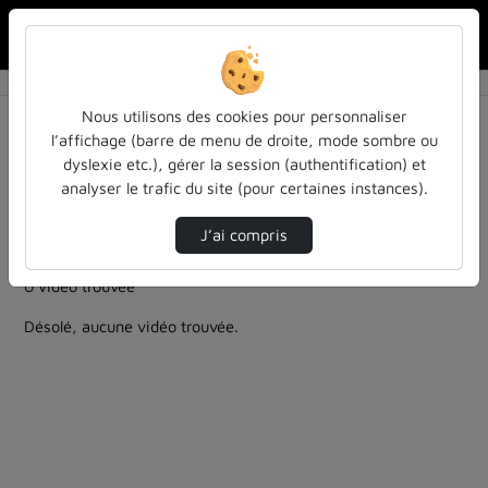
Rechercher u
Accueil
Rechercher
Résultats de la recherche
Nous utilisons des cookies pour personnaliser
l’affichage (barre de menu de droite, mode sombre ou
dyslexie etc.), gérer la session (authentification) et
Filtres actifs (cliquer pour en retirer) :
analyser le trafic du site (pour certaines instances).
culture-sciences-et-societe
Français
cycle-sciences-et-societe-iecl
J’ai compris
informatique-traitement-des-donnees
0 vidéo trouvée
Désolé, aucune vidéo trouvée.