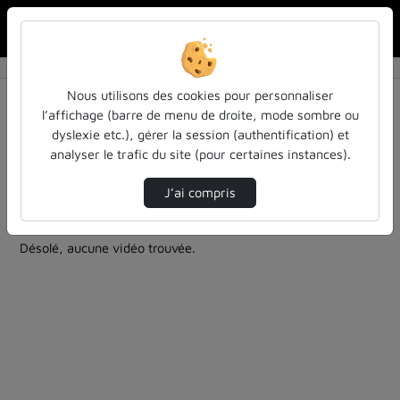
Rechercher u
Accueil
Rechercher
Résultats de la recherche
Nous utilisons des cookies pour personnaliser
l’affichage (barre de menu de droite, mode sombre ou
dyslexie etc.), gérer la session (authentification) et
Filtres actifs (cliquer pour en retirer) :
analyser le trafic du site (pour certaines instances).
culture-sciences-et-societe
Français
cycle-sciences-et-societe-iecl
colloques-et-conferences
J’ai compris
0 vidéo trouvée
Désolé, aucune vidéo trouvée.