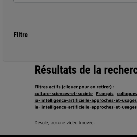
Filtre
Résultats de la recher
Filtres actifs (cliquer pour en retirer) :
culture-sciences-et-societe
Français
colloque
ia-lintelligence-artificielle-approches-et-usages
ia-lintelligence-artificielle-approches-et-usages
Désolé, aucune vidéo trouvée.