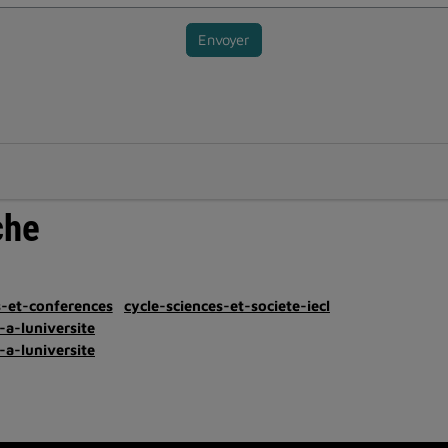
Envoyer
che
s-et-conferences
cycle-sciences-et-societe-iecl
-a-luniversite
-a-luniversite