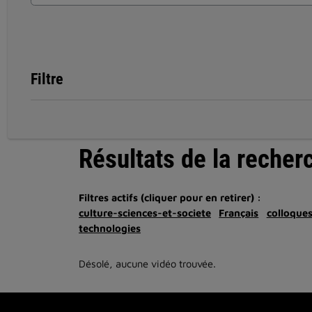
Filtre
Résultats de la recher
Filtres actifs (cliquer pour en retirer) :
culture-sciences-et-societe
Français
colloque
technologies
Désolé, aucune vidéo trouvée.