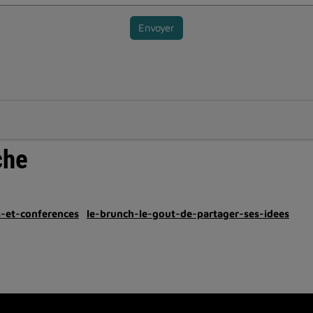
Envoyer
che
s-et-conferences
le-brunch-le-gout-de-partager-ses-idees