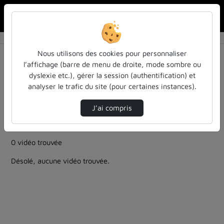
Rechercher u
Accueil
Rechercher
Résultats de la recherche
Nous utilisons des cookies pour personnaliser
l’affichage (barre de menu de droite, mode sombre ou
dyslexie etc.), gérer la session (authentification) et
Filtres actifs (cliquer pour en retirer) :
analyser le trafic du site (pour certaines instances).
culture-sciences-et-societe
Français
colloques-et-conferences
J’ai compris
la-production-audiovisuelle-des-usages-du-numerique
la-production-audiovisuelle-des-usages-du-numerique
0 vidéo trouvée
Désolé, aucune vidéo trouvée.