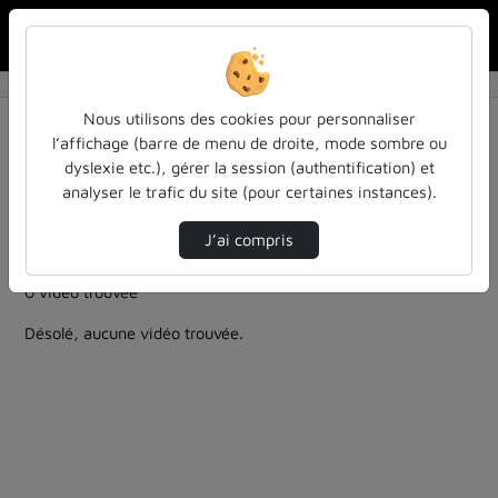
Rechercher u
Accueil
Rechercher
Résultats de la recherche
Nous utilisons des cookies pour personnaliser
l’affichage (barre de menu de droite, mode sombre ou
dyslexie etc.), gérer la session (authentification) et
Filtres actifs (cliquer pour en retirer) :
analyser le trafic du site (pour certaines instances).
culture-sciences-et-societe
Français
colloques-et-conferences
technologies
J’ai compris
le-brunch-le-gout-de-partager-ses-idees
0 vidéo trouvée
Désolé, aucune vidéo trouvée.