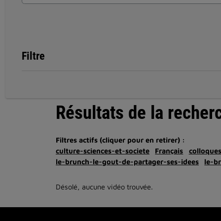
Filtre
Résultats de la recher
Filtres actifs (cliquer pour en retirer) :
culture-sciences-et-societe
Français
colloque
le-brunch-le-gout-de-partager-ses-idees
le-b
Désolé, aucune vidéo trouvée.