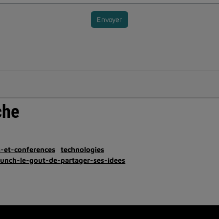
Envoyer
che
s-et-conferences
technologies
runch-le-gout-de-partager-ses-idees