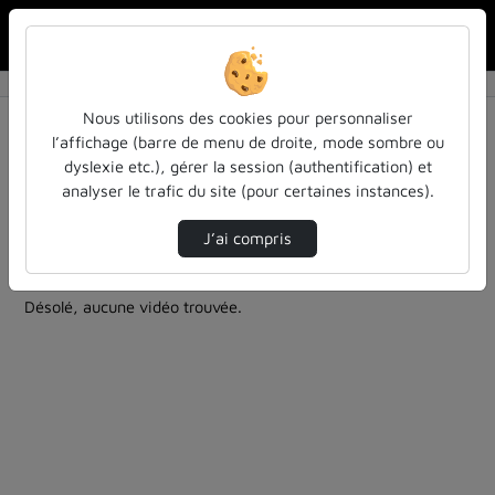
Rechercher u
Accueil
Rechercher
Résultats de la recherche
Nous utilisons des cookies pour personnaliser
l’affichage (barre de menu de droite, mode sombre ou
dyslexie etc.), gérer la session (authentification) et
Filtres actifs (cliquer pour en retirer) :
analyser le trafic du site (pour certaines instances).
culture-sciences-et-societe
teasers
bibliotheque-et-environnement
J’ai compris
0 vidéo trouvée
Désolé, aucune vidéo trouvée.