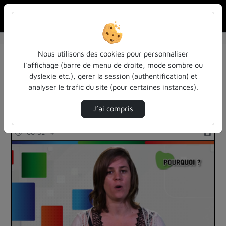
Rechercher u
Accueil
Rechercher
Résultats de la recherche
Nous utilisons des cookies pour personnaliser
l’affichage (barre de menu de droite, mode sombre ou
dyslexie etc.), gérer la session (authentification) et
Filtres actifs (cliquer pour en retirer) :
analyser le trafic du site (pour certaines instances).
federation
J’ai compris
3 vidéos trouvées
00:02:14