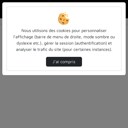
Rechercher u
Accueil
Rechercher
Résultats de la recherche
Nous utilisons des cookies pour personnaliser
l’affichage (barre de menu de droite, mode sombre ou
dyslexie etc.), gérer la session (authentification) et
Filtres actifs (cliquer pour en retirer) :
analyser le trafic du site (pour certaines instances).
interface
inspe
inspe
arts
reportages
J’ai compris
2 vidéos trouvées
Désolé, aucune vidéo trouvée.