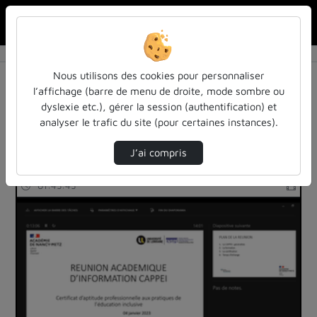
Rechercher u
Accueil
Rechercher
Résultats de la recherche
Nous utilisons des cookies pour personnaliser
l’affichage (barre de menu de droite, mode sombre ou
dyslexie etc.), gérer la session (authentification) et
Filtres actifs (cliquer pour en retirer) :
analyser le trafic du site (pour certaines instances).
interface
actualites-et-informations
education
J’ai compris
4 vidéos trouvées
01:45:45