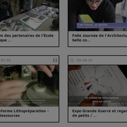
m des partenaires de l'École
Folle Journée de l'Architectu
ique …
belle co…
:01:55
00:04:01
eforme Lithopréparation -
Expo Grande Guerre et rega
essources
de petits / …