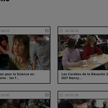
:06:43
00:06:02
on pour la Science en
Les Cordées de la Réussite 
aine : les f…
(IUT Nancy…
:03:50
00:01:58