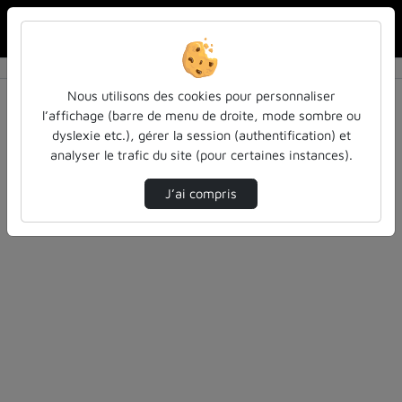
Rechercher u
Accueil
Rechercher
Résultats de la recherche
Nous utilisons des cookies pour personnaliser
l’affichage (barre de menu de droite, mode sombre ou
dyslexie etc.), gérer la session (authentification) et
Filtres actifs (cliquer pour en retirer) :
analyser le trafic du site (pour certaines instances).
realite-etendue
pleiades
education
pleiades
J’ai compris
7 vidéos trouvées
Désolé, aucune vidéo trouvée.