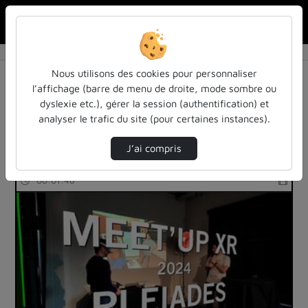
Rechercher u
Accueil
Rechercher
Résultats de la recherche
Nous utilisons des cookies pour personnaliser
l’affichage (barre de menu de droite, mode sombre ou
dyslexie etc.), gérer la session (authentification) et
Filtres actifs (cliquer pour en retirer) :
analyser le trafic du site (pour certaines instances).
realite-etendue
pleiades
enseignement-superieur
J’ai compris
8 vidéos trouvées
00:01:48