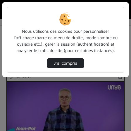
Rechercher u
Accueil
Rechercher
Résultats de la recherche
Nous utilisons des cookies pour personnaliser
l’affichage (barre de menu de droite, mode sombre ou
dyslexie etc.), gérer la session (authentification) et
Filtres actifs (cliquer pour en retirer) :
analyser le trafic du site (pour certaines instances).
sante
J’ai compris
247 vidéos trouvées
00:03:17