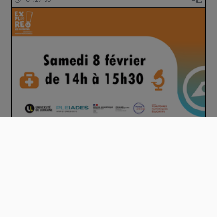
Conférences MiniCampus Santé (Découverte d…
00:50:22