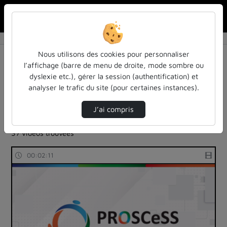
Rechercher u
Accueil
Rechercher
Résultats de la recherche
Nous utilisons des cookies pour personnaliser
l’affichage (barre de menu de droite, mode sombre ou
dyslexie etc.), gérer la session (authentification) et
Filtres actifs (cliquer pour en retirer) :
analyser le trafic du site (pour certaines instances).
sante
sports-et-jeux-athletiques-et-sports-et-jeux-de-plein-
J’ai compris
air-enseignement-et-recherche
37 vidéos trouvées
00:02:11