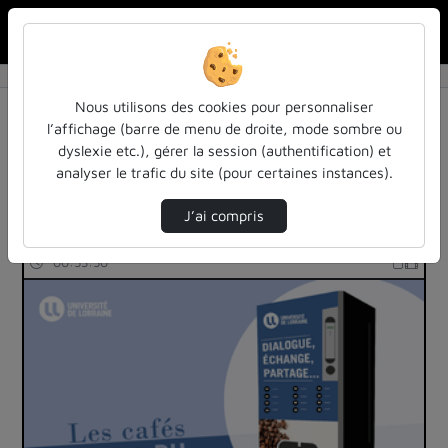
Rechercher u
Accueil
Rechercher
Résultats de la recherche
Nous utilisons des cookies pour personnaliser
l’affichage (barre de menu de droite, mode sombre ou
dyslexie etc.), gérer la session (authentification) et
Filtres actifs (cliquer pour en retirer) :
analyser le trafic du site (pour certaines instances).
actualites-et-informations
infos-rh
J’ai compris
25 vidéos trouvées
00:53:50