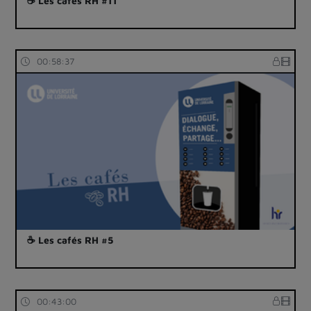
☕ Les cafés RH #11
00:58:37
☕ Les cafés RH #5
00:43:00