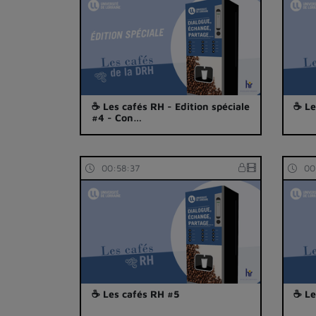
☕ Les cafés RH - Edition spéciale
☕ Le
#4 - Con…
00:58:37
00
☕ Les cafés RH #5
☕ Le