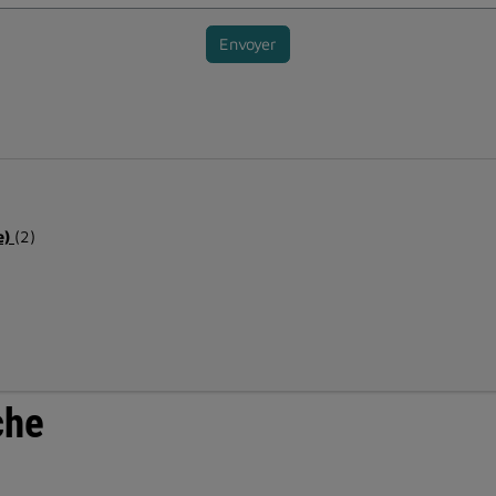
Envoyer
e)
(2)
che