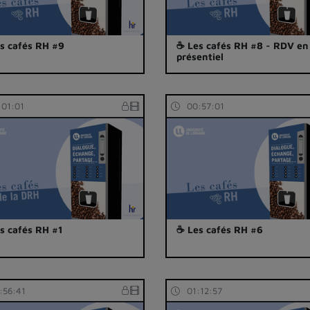
s cafés RH #9
☕ Les cafés RH #8 - RDV en
présentiel
:01:01
00:57:01
s cafés RH #1
☕ Les cafés RH #6
:56:41
01:12:57