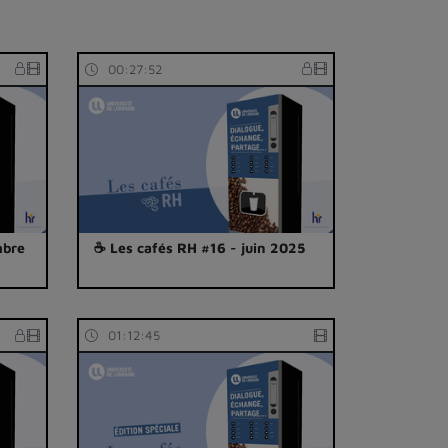
00:27:52
mbre
☕ Les cafés RH #16 - juin 2025
01:12:45