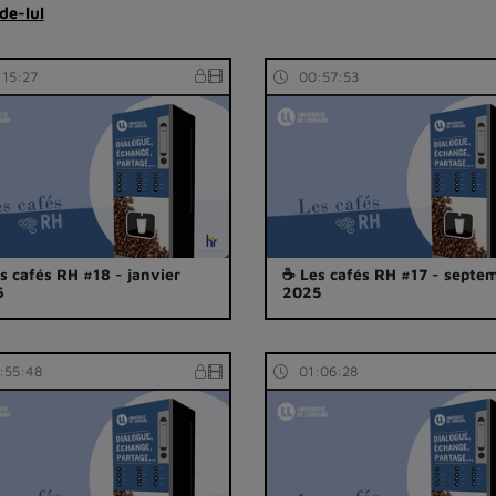
de-lul
:15:27
00:57:53
s cafés RH #18 - janvier
☕ Les cafés RH #17 - septe
6
2025
:55:48
01:06:28