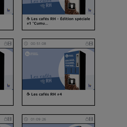
☕ Les cafés RH - Édition spéciale
#1 "Cumu…
00:51:08
☕ Les cafés RH #4
01:09:26