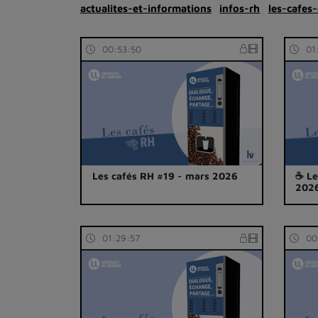
actualites-et-informations
infos-rh
les-cafes-
00:53:50
01
Les cafés RH #19 - mars 2026
☕ Le
202
01:29:57
00