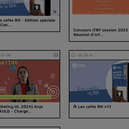
s cafés RH - Edition spéciale
- Con…
Concours ITRF session 2025
Réunion d'inf…
:01:06
00:56:41
 Dating UL 2024] Anja
☕ Les cafés RH #13
AULD - Chargé…