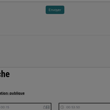
Envoyer
che
ation-publique
:00:15
00:53:50