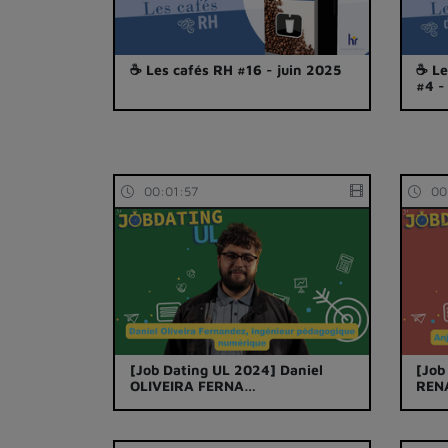
☕ Les cafés RH #16 - juin 2025
☕ Le
#4 
00:01:57
00
[Job Dating UL 2024] Daniel
[Job
OLIVEIRA FERNA…
REN