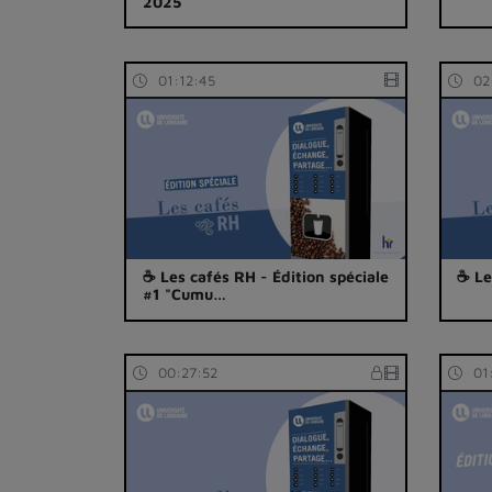
2025
01:12:45
02
☕ Les cafés RH - Édition spéciale
☕ Le
#1 "Cumu…
00:27:52
01