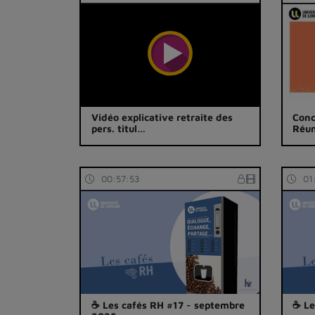
Vidéo explicative retraite des
Conc
pers. titul…
Réun
00:57:53
01
☕ Les cafés RH #17 - septembre
☕ Le