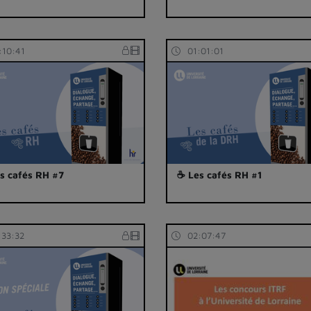
:10:41
01:01:01
s cafés RH #7
☕ Les cafés RH #1
:33:32
02:07:47