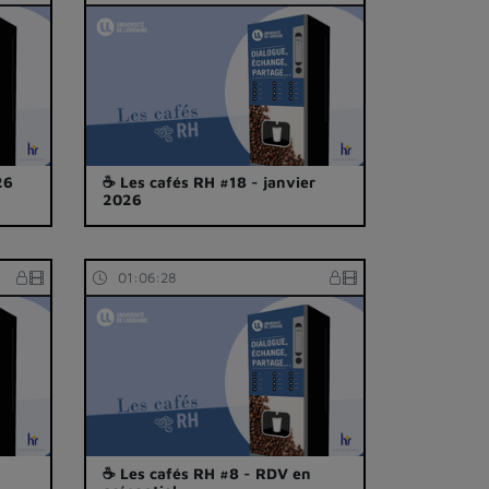
26
☕ Les cafés RH #18 - janvier
2026
01:06:28
☕ Les cafés RH #8 - RDV en