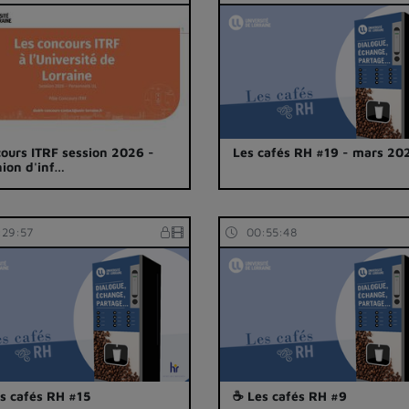
ours ITRF session 2026 -
Les cafés RH #19 - mars 20
ion d'inf…
:29:57
00:55:48
s cafés RH #15
☕ Les cafés RH #9