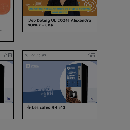
[Job Dating UL 2024] Alexandra
NUNEZ - Cha…
 -
01:12:57
☕ Les cafés RH #12