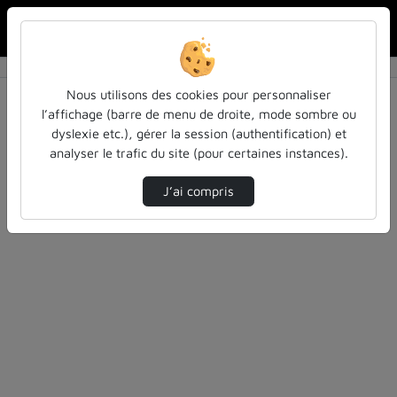
Rechercher u
Accueil
Rechercher
Résultats de la recherche
Nous utilisons des cookies pour personnaliser
l’affichage (barre de menu de droite, mode sombre ou
dyslexie etc.), gérer la session (authentification) et
Filtres actifs (cliquer pour en retirer) :
analyser le trafic du site (pour certaines instances).
colloques-et-conferences
education
Allemand
ia
J’ai compris
0 vidéo trouvée
Désolé, aucune vidéo trouvée.