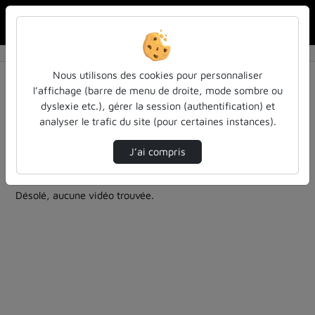
Rechercher u
Accueil
Rechercher
Résultats de la recherche
Nous utilisons des cookies pour personnaliser
l’affichage (barre de menu de droite, mode sombre ou
dyslexie etc.), gérer la session (authentification) et
Filtres actifs (cliquer pour en retirer) :
analyser le trafic du site (pour certaines instances).
colloques-et-conferences
informatique
cycle-sciences-et-societe
J’ai compris
0 vidéo trouvée
Désolé, aucune vidéo trouvée.