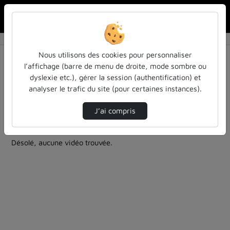
Rechercher u
Accueil
Rechercher
Résultats de la recherche
Nous utilisons des cookies pour personnaliser
l’affichage (barre de menu de droite, mode sombre ou
dyslexie etc.), gérer la session (authentification) et
Filtres actifs (cliquer pour en retirer) :
analyser le trafic du site (pour certaines instances).
colloques-et-conferences
informatique
numsante-lorraine-formation
donnees-numeriques
J’ai compris
5 vidéos trouvées
Désolé, aucune vidéo trouvée.