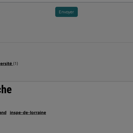
Envoyer
versité
(1)
che
and
inspe-de-lorraine