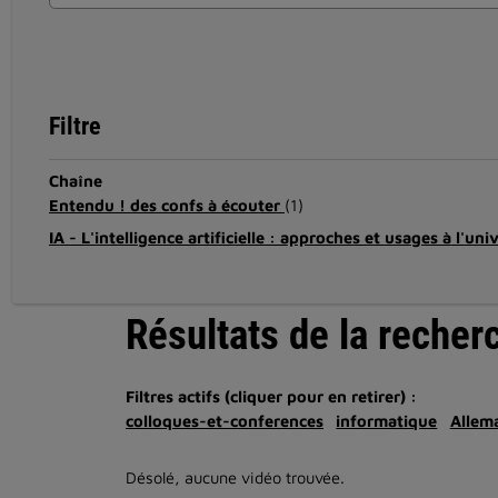
Filtre
Chaîne
Entendu ! des confs à écouter
(1)
IA - L'intelligence artificielle : approches et usages à l'uni
Résultats de la recher
Filtres actifs (cliquer pour en retirer) :
colloques-et-conferences
informatique
Allem
Désolé, aucune vidéo trouvée.