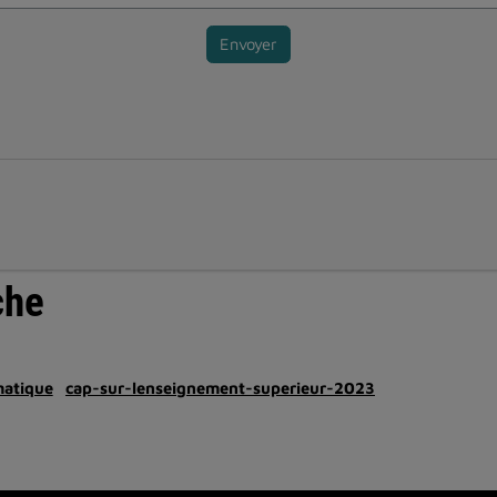
Envoyer
che
matique
cap-sur-lenseignement-superieur-2023