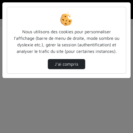
Rechercher u
Accueil
Rechercher
Résultats de la recherche
Nous utilisons des cookies pour personnaliser
l’affichage (barre de menu de droite, mode sombre ou
dyslexie etc.), gérer la session (authentification) et
Filtres actifs (cliquer pour en retirer) :
analyser le trafic du site (pour certaines instances).
colloques-et-conferences
techniques-industrielles
J’ai compris
8 vidéos trouvées
Désolé, aucune vidéo trouvée.