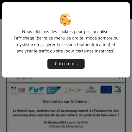
Rechercher u
Accueil
Rechercher
Résultats de la recherche
Nous utilisons des cookies pour personnaliser
l’affichage (barre de menu de droite, mode sombre ou
dyslexie etc.), gérer la session (authentification) et
Filtres actifs (cliquer pour en retirer) :
analyser le trafic du site (pour certaines instances).
colloques-et-conferences
l-inp
J’ai compris
123 vidéos trouvées
00:05:49