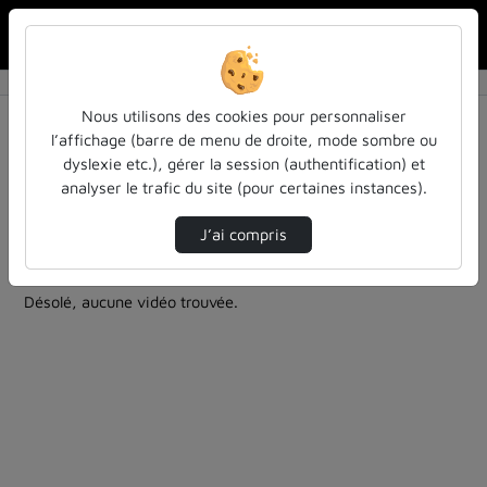
Rechercher u
Accueil
Rechercher
Résultats de la recherche
Nous utilisons des cookies pour personnaliser
l’affichage (barre de menu de droite, mode sombre ou
dyslexie etc.), gérer la session (authentification) et
Filtres actifs (cliquer pour en retirer) :
analyser le trafic du site (pour certaines instances).
colloques-et-conferences
soip
education
cap-sur-lenseignement-superieur-2023
J’ai compris
2 vidéos trouvées
Désolé, aucune vidéo trouvée.