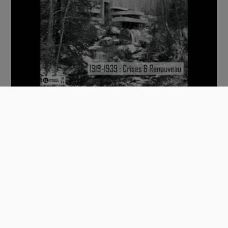
Séminaire F.L.Wright - Californie & Arizon…
00:46:40