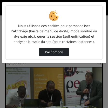
Rechercher u
Accueil
Rechercher
Résultats de la recherche
Nous utilisons des cookies pour personnaliser
l’affichage (barre de menu de droite, mode sombre ou
dyslexie etc.), gérer la session (authentification) et
Filtres actifs (cliquer pour en retirer) :
analyser le trafic du site (pour certaines instances).
colloques-et-conferences
arts
J’ai compris
106 vidéos trouvées
00:47:21