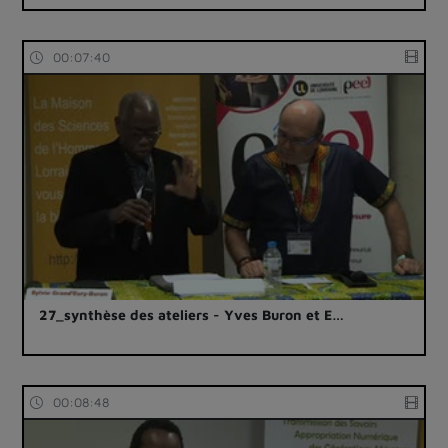
00:07:40
27_synthèse des ateliers - Yves Buron et E…
00:08:48