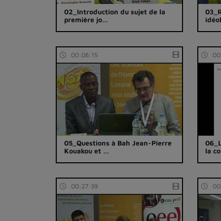
02_Introduction du sujet de la
03_R
première jo…
idéo
00:06:15
00
05_Questions à Bah Jean-Pierre
06_L
Kouakou et …
la c
00:27:39
00