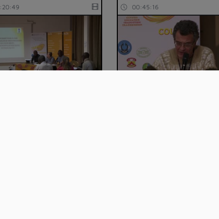
:20:49
00:45:16
ontribution à une
21_Restitution des ateliers 
miologie des cou…
perspectives…
:44:36
00:32:03