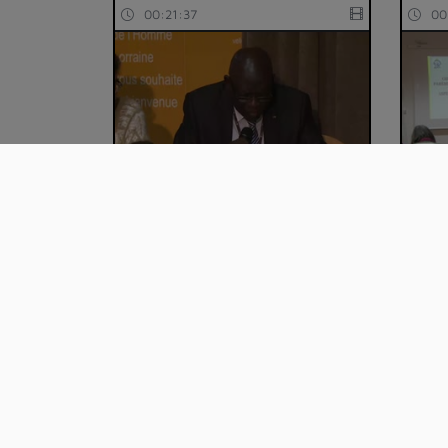
00:21:37
00
13_Etude des comportements
17_C
techniques, cul…
paré
00:20:51
00