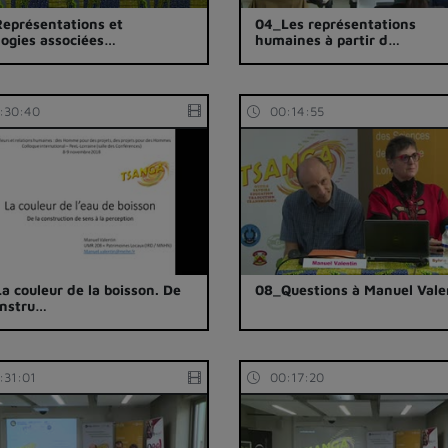
eprésentations et
04_Les représentations
logies associées…
humaines à partir d…
:30:40
00:14:55
a couleur de la boisson. De
08_Questions à Manuel Vale
onstru…
:31:01
00:17:20