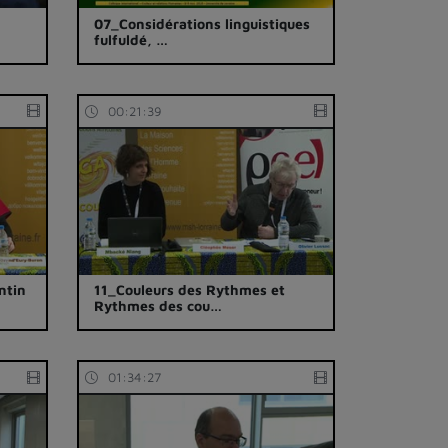
07_Considérations linguistiques
fulfuldé, …
00:21:39
ntin
11_Couleurs des Rythmes et
Rythmes des cou…
01:34:27