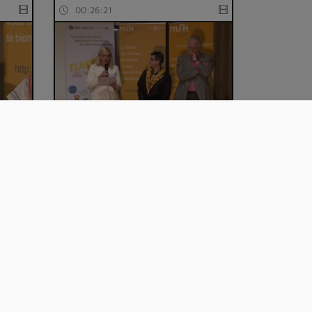
00:26:21
:
01_Ouverture officielle du
colloque
00:45:17