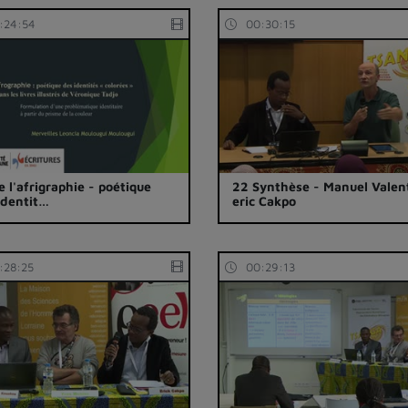
:24:54
00:30:15
e l'afrigraphie - poétique
22 Synthèse - Manuel Valen
identit…
eric Cakpo
:28:25
00:29:13