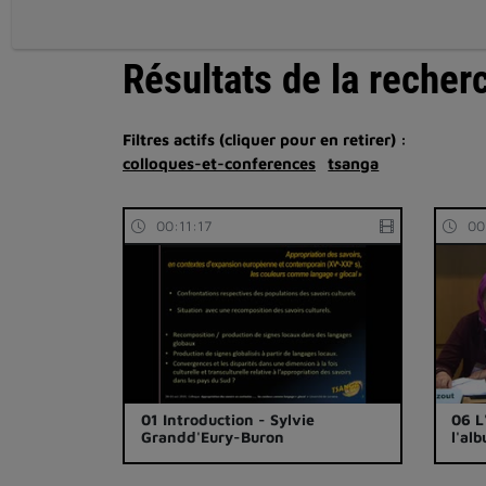
Résultats de la recher
Filtres actifs (cliquer pour en retirer) :
colloques-et-conferences
tsanga
00:11:17
00
01 Introduction - Sylvie
06 L
Grandd'Eury-Buron
l'al