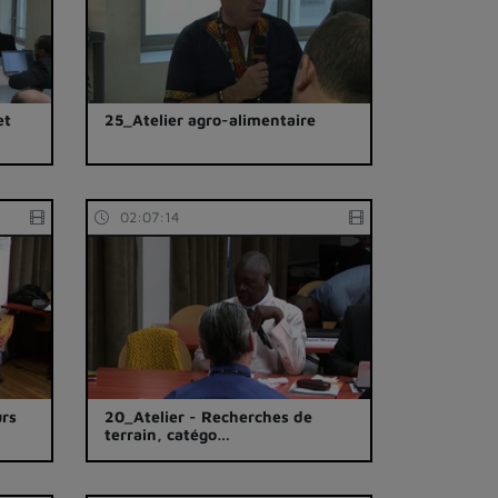
et
25_Atelier agro-alimentaire
02:07:14
urs
20_Atelier - Recherches de
terrain, catégo…