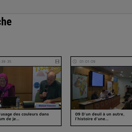
che
:39:35
01:01:09
'usage des couleurs dans
09 D'un deuil à un autre,
bum de je…
l'histoire d'une…