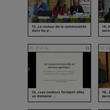
13_La couleur de la communalité
19_E
dans les p…
pers
00:21:02
00
15_«Les couleurs forment-elles
16_ 
un domaine …
perc