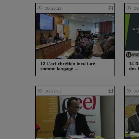
00:26:23
00
12 L'art chrétien inculturé
14 D
comme langage …
des 
00:22:53
00