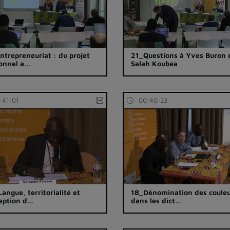
ntrepreneuriat : du projet
21_Questions à Yves Buron 
onnel a…
Salah Koubaa
:41:01
00:40:23
Langue, territorialité et
18_Dénomination des coule
eption d…
dans les dict…