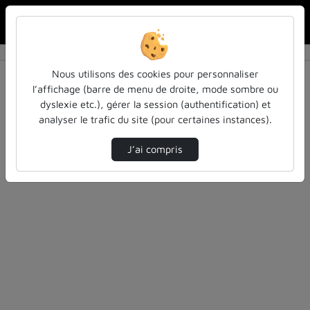
Rechercher u
Accueil
Rechercher
Résultats de la recherche
Nous utilisons des cookies pour personnaliser
l’affichage (barre de menu de droite, mode sombre ou
dyslexie etc.), gérer la session (authentification) et
Filtres actifs (cliquer pour en retirer) :
analyser le trafic du site (pour certaines instances).
colloques-et-conferences
Allemand
espace
J’ai compris
2 vidéos trouvées
Désolé, aucune vidéo trouvée.