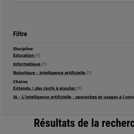
Filtre
Discipline
Education
(1)
Informatique
(1)
Robotique - Intelligence artificielle
(1)
Chaîne
Entendu ! des confs à écouter
(1)
IA - L'intelligence artificielle : approches et usages à l'uni
Résultats de la recher