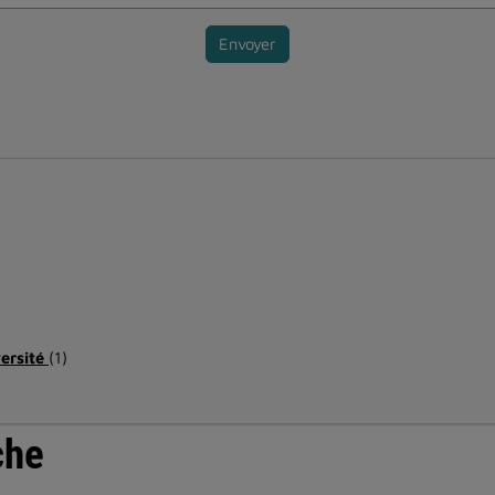
Envoyer
versité
(1)
che