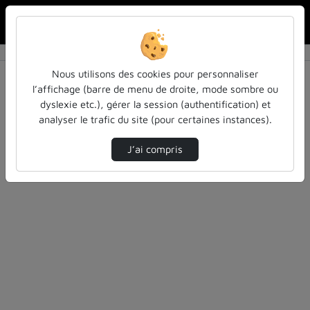
Rechercher u
Accueil
Rechercher
Résultats de la recherche
Nous utilisons des cookies pour personnaliser
l’affichage (barre de menu de droite, mode sombre ou
dyslexie etc.), gérer la session (authentification) et
Filtres actifs (cliquer pour en retirer) :
analyser le trafic du site (pour certaines instances).
colloques-et-conferences
Allemand
inspe-de-lorraine
J’ai compris
1 vidéo trouvée
Désolé, aucune vidéo trouvée.