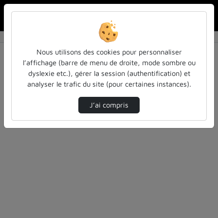
Rechercher u
Accueil
Rechercher
Résultats de la recherche
Nous utilisons des cookies pour personnaliser
l’affichage (barre de menu de droite, mode sombre ou
dyslexie etc.), gérer la session (authentification) et
Filtres actifs (cliquer pour en retirer) :
analyser le trafic du site (pour certaines instances).
colloques-et-conferences
atilf-en-video
Anglais
J’ai compris
1 vidéo trouvée
Désolé, aucune vidéo trouvée.