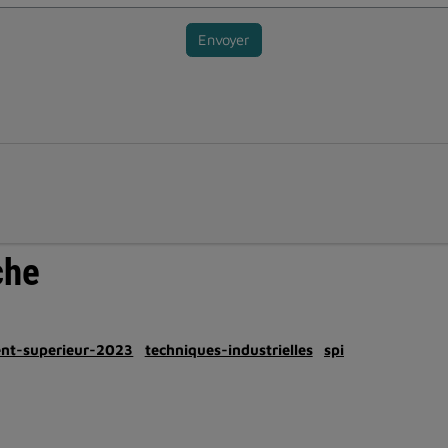
Envoyer
che
ent-superieur-2023
techniques-industrielles
spi