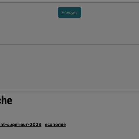
Envoyer
che
ent-superieur-2023
economie