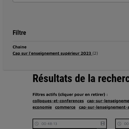
Filtre
Chaîne
Cap sur l'enseignement supérieur 2023
(2)
Résultats de la recher
Filtres actifs (cliquer pour en retirer) :
colloques-et-conferences
cap-sur-lenseignem
economie
commerce
cap-sur-lenseignement-
00:48:13
00