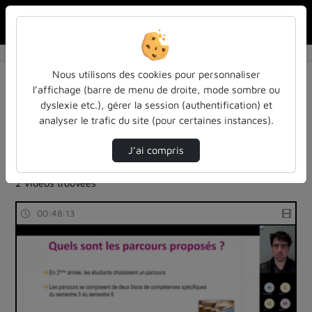
Rechercher u
Accueil
Rechercher
Résultats de la recherche
Nous utilisons des cookies pour personnaliser
l’affichage (barre de menu de droite, mode sombre ou
dyslexie etc.), gérer la session (authentification) et
Filtres actifs (cliquer pour en retirer) :
analyser le trafic du site (pour certaines instances).
colloques-et-conferences
cap-sur-lenseignement-superieur-2023
economie
J’ai compris
cap-sur-lenseignement-superieur-2023
soip
2 vidéos trouvées
00:48:13