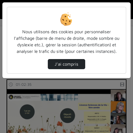
Rechercher u
Accueil
Rechercher
Résultats de la recherche
Nous utilisons des cookies pour personnaliser
l’affichage (barre de menu de droite, mode sombre ou
dyslexie etc.), gérer la session (authentification) et
Filtres actifs (cliquer pour en retirer) :
analyser le trafic du site (pour certaines instances).
colloques-et-conferences
cap-sur-lenseignement-superieur-2023
capsup
J’ai compris
39 vidéos trouvées
01:02:35