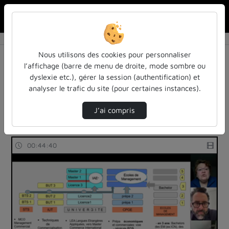
Rechercher u
Accueil
Rechercher
Résultats de la recherche
Nous utilisons des cookies pour personnaliser
l’affichage (barre de menu de droite, mode sombre ou
dyslexie etc.), gérer la session (authentification) et
Filtres actifs (cliquer pour en retirer) :
analyser le trafic du site (pour certaines instances).
colloques-et-conferences
cap-sur-lenseignement-superieur-2023
capsup
J’ai compris
39 vidéos trouvées
00:44:40