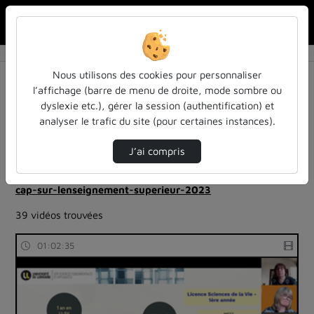
Rechercher u
Accueil
Rechercher
Résultats de la recherche
Nous utilisons des cookies pour personnaliser
l’affichage (barre de menu de droite, mode sombre ou
dyslexie etc.), gérer la session (authentification) et
Filtres actifs (cliquer pour en retirer) :
analyser le trafic du site (pour certaines instances).
colloques-et-conferences
cap-sur-lenseignement-superieur-2023
capsup
J’ai compris
cap-sur-lenseignement-superieur-2023
cap-sur-lenseignement-superieur-2023
cap-sur-lenseignement-superieur-2023
39 vidéos trouvées
01:02:35