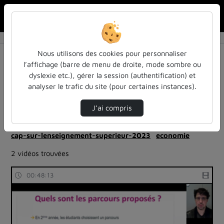
Rechercher u
Accueil
Rechercher
Résultats de la recherche
Nous utilisons des cookies pour personnaliser
l’affichage (barre de menu de droite, mode sombre ou
dyslexie etc.), gérer la session (authentification) et
Filtres actifs (cliquer pour en retirer) :
analyser le trafic du site (pour certaines instances).
colloques-et-conferences
cap-sur-lenseignement-superieur-2023
capsup
J’ai compris
cap-sur-lenseignement-superieur-2023
cap-sur-lenseignement-superieur-2023
cap-sur-lenseignement-superieur-2023
economie
2 vidéos trouvées
00:48:13